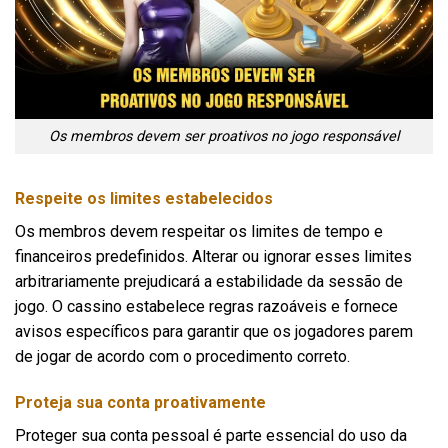
Os membros devem ser proativos no jogo responsável
Respeite os limites estabelecidos
Os membros devem respeitar os limites de tempo e
financeiros predefinidos. Alterar ou ignorar esses limites
arbitrariamente prejudicará a estabilidade da sessão de
jogo. O cassino estabelece regras razoáveis ​​e fornece
avisos específicos para garantir que os jogadores parem
de jogar de acordo com o procedimento correto.
Proteja sua conta proativamente
Proteger sua conta pessoal é parte essencial do uso da