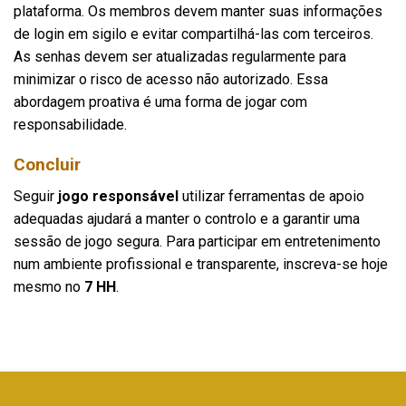
plataforma. Os membros devem manter suas informações
de login em sigilo e evitar compartilhá-las com terceiros.
As senhas devem ser atualizadas regularmente para
minimizar o risco de acesso não autorizado. Essa
abordagem proativa é uma forma de jogar com
responsabilidade.
Concluir
Seguir
jogo responsável
utilizar ferramentas de apoio
adequadas ajudará a manter o controlo e a garantir uma
sessão de jogo segura. Para participar em entretenimento
num ambiente profissional e transparente, inscreva-se hoje
mesmo no
7 HH
.