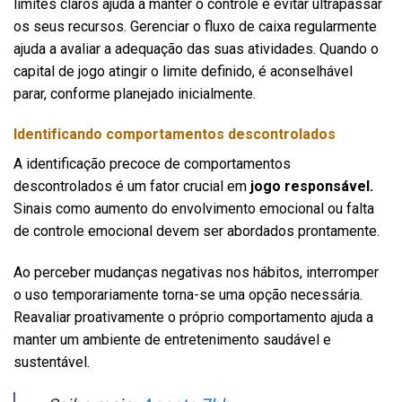
limites claros ajuda a manter o controle e evitar ultrapassar
os seus recursos. Gerenciar o fluxo de caixa regularmente
ajuda a avaliar a adequação das suas atividades. Quando o
capital de jogo atingir o limite definido, é aconselhável
parar, conforme planejado inicialmente.
Identificando comportamentos descontrolados
A identificação precoce de comportamentos
descontrolados é um fator crucial em
jogo responsável.
Sinais como aumento do envolvimento emocional ou falta
de controle emocional devem ser abordados prontamente.
Ao perceber mudanças negativas nos hábitos, interromper
o uso temporariamente torna-se uma opção necessária.
Reavaliar proativamente o próprio comportamento ajuda a
manter um ambiente de entretenimento saudável e
sustentável.