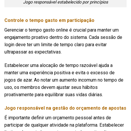
Jogo responsável estabelecido por princípios
Controle o tempo gasto em participação
Gerenciar o tempo gasto online é crucial para manter um
engajamento proativo dentro do sistema. Cada sessão de
login deve ter um limite de tempo claro para evitar
ultrapassar as expectativas.
Estabelecer uma alocação de tempo razoável ajuda a
manter uma experiência positiva e evita o excesso de
jogos de azar. Ao notar um aumento incomum no tempo de
uso, os membros devem ajustar seus hábitos
proativamente para equilibrar suas vidas diárias.
Jogo responsável na gestão do orçamento de apostas
É importante definir um orçamento pessoal antes de
participar de qualquer atividade na plataforma. Estabelecer