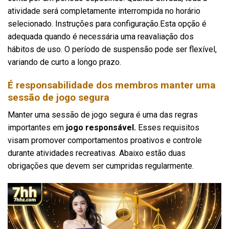
atividade será completamente interrompida no horário
selecionado. Instruções para configuração.Esta opção é
adequada quando é necessária uma reavaliação dos
hábitos de uso. O período de suspensão pode ser flexível,
variando de curto a longo prazo.
É responsabilidade dos membros manter uma
sessão de jogo segura
Manter uma sessão de jogo segura é uma das regras
importantes em
jogo responsável.
Esses requisitos
visam promover comportamentos proativos e controle
durante atividades recreativas. Abaixo estão duas
obrigações que devem ser cumpridas regularmente.